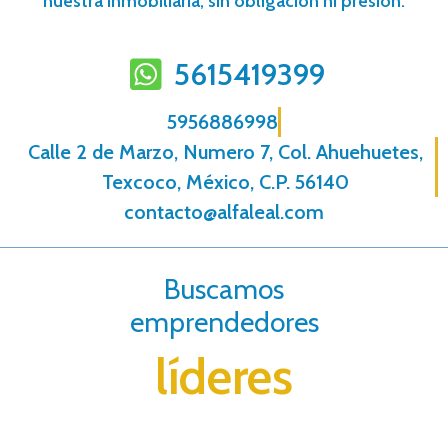
nuestra inmobiliaria, sin obligación ni presión.
5615419399
5956886998
Calle 2 de Marzo, Numero 7, Col. Ahuehuetes,
Texcoco, México, C.P. 56140
contacto@alfaleal.com
Buscamos
emprendedores
líderes