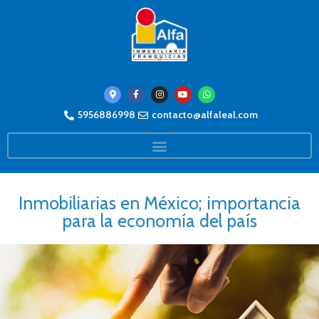
5956886998
contacto@alfaleal.com
Inmobiliarias en México; importancia
para la economía del país