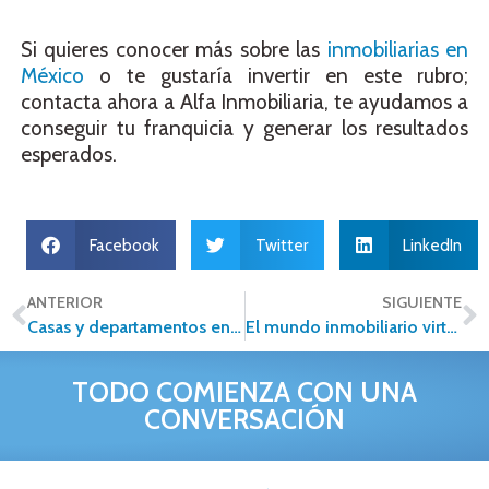
Si quieres conocer más sobre las
inmobiliarias en
México
o te gustaría invertir en este rubro;
contacta ahora a Alfa Inmobiliaria, te ayudamos a
conseguir tu franquicia y generar los resultados
esperados.
Facebook
Twitter
LinkedIn
ANTERIOR
SIGUIENTE
Casas y departamentos en venta, ¡encuéntralos en Alfa Inmobiliaria!
El mundo inmobiliario virtual pierde su encanto: tres lecciones para aprender
TODO COMIENZA CON UNA
CONVERSACIÓN