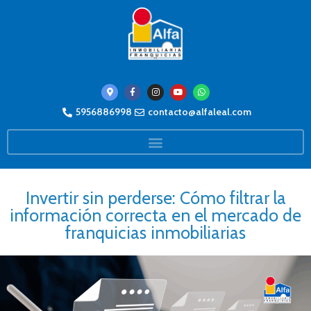
5956886998
contacto@alfaleal.com
Invertir sin perderse: Cómo filtrar la
información correcta en el mercado de
franquicias inmobiliarias