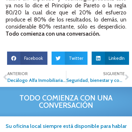
ya nos lo dice el Principio de Pareto o la regla
80/20 la cual dice que el 20% del esfuerzo
produce el 80% de los resultados, lo demás, un
considerable 80% restante, sólo es desperdicio.
Todo comienza con una conversación.
Facebook
Twitter
LinkedIn
ANTERIOR
SIGUIENTE
Decálogo Alfa Inmobiliaria para vender tu casa antes de que concluya el desconfinamiento
Seguridad, bienestar y comunicación Nueva Normalidad para el sector inmobiliario
TODO COMIENZA CON UNA
CONVERSACIÓN
Su oficina local siempre está disponible para hablar