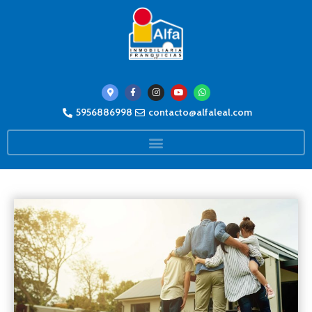
5956886998
contacto@alfaleal.com